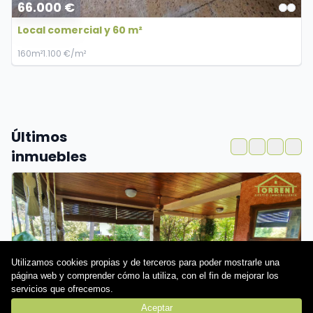
66.000 €
Local comercial y 60 m²
1
60m²
1.100 €/m²
1
Últimos
inmuebles
Utilizamos cookies propias y de terceros para poder mostrarle una
página web y comprender cómo la utiliza, con el fin de mejorar los
servicios que ofrecemos.
Aceptar