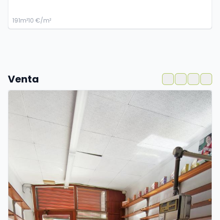
1
91m²
10 €/m²
3
Venta