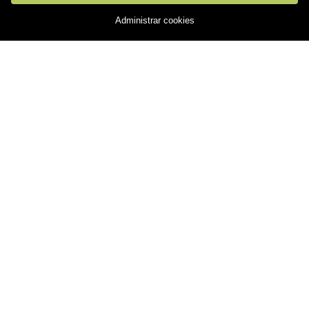
1.150.000 €
Administrar cookies
Chalet / Torre, 534 m² y 4 habs
4
3
534m²
2.154 €/m²
1
TORRENT Gestió
Immobiliària
Tu aliado en el mundo inmobiliario